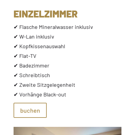
EINZELZIMMER
✔︎
Flasche Mineralwasser inklusiv
✔︎
W-Lan inklusiv
✔︎
Kopfkissenauswahl
✔︎
Flat-TV
✔︎
Badezimmer
✔︎
Schreibtisch
✔︎
Zweite Sitzgelegenheit
✔︎
Vorhänge Black-out
buchen