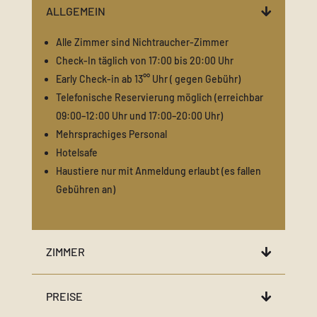
ALLGEMEIN
Alle Zimmer sind Nichtraucher-Zimmer
Check-In täglich von 17:00 bis 20:00 Uhr
Early Check-in ab 13°° Uhr ( gegen Gebühr)
Telefonische Reservierung möglich (erreichbar
09:00–12:00 Uhr und 17:00–20:00 Uhr)
Mehrsprachiges Personal
Hotelsafe
Haustiere nur mit Anmeldung erlaubt (es fallen
Gebühren an)
ZIMMER
PREISE